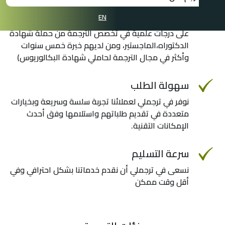
التخصصات
EN
يتميز فريق ترجملي بالمترجمين المتخصصين الحاصلين
على درجات علمية في تخصص الترجمة من حملة شهادة
الدكتوراه،الماجستير، ومن لديهم خبرة خمس سنوات
وأكثر في مجال الترجمة لحاملي شهادة البكالوريوس)
سهولة الطلب
نوفر في ترجملي لعملائنا تجربة سلسة وسريعة وبخيارات
متعددة في تقديم طلباتهم واستلامها وفق أحدث
الإمكانات التقنية.
سرعة التسليم
نسعى في ترجملي أن نقدم خدماتنا بشكل احترافي وفي
أقل وقت ممكن